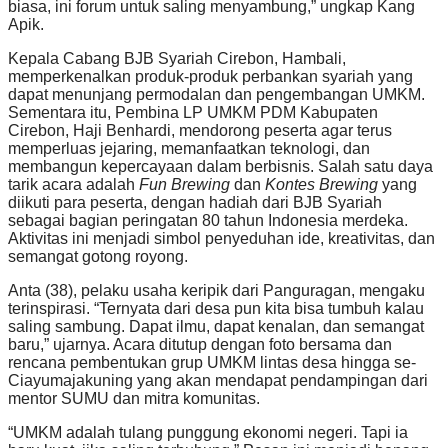
biasa, ini forum untuk saling menyambung,” ungkap Kang
Apik.
Kepala Cabang BJB Syariah Cirebon, Hambali,
memperkenalkan produk-produk perbankan syariah yang
dapat menunjang permodalan dan pengembangan UMKM.
Sementara itu, Pembina LP UMKM PDM Kabupaten
Cirebon, Haji Benhardi, mendorong peserta agar terus
memperluas jejaring, memanfaatkan teknologi, dan
membangun kepercayaan dalam berbisnis. Salah satu daya
tarik acara adalah
Fun Brewing
dan
Kontes Brewing
yang
diikuti para peserta, dengan hadiah dari BJB Syariah
sebagai bagian peringatan 80 tahun Indonesia merdeka.
Aktivitas ini menjadi simbol penyeduhan ide, kreativitas, dan
semangat gotong royong.
Anta (38), pelaku usaha keripik dari Panguragan, mengaku
terinspirasi. “Ternyata dari desa pun kita bisa tumbuh kalau
saling sambung. Dapat ilmu, dapat kenalan, dan semangat
baru,” ujarnya. Acara ditutup dengan foto bersama dan
rencana pembentukan grup UMKM lintas desa hingga se-
Ciayumajakuning yang akan mendapat pendampingan dari
mentor SUMU dan mitra komunitas.
“UMKM adalah tulang punggung ekonomi negeri. Tapi ia