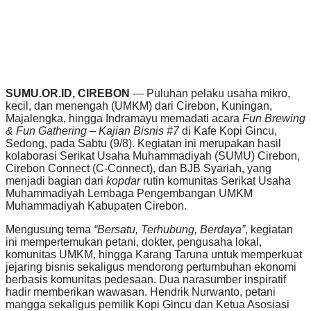
SUMU.OR.ID, CIREBON
— Puluhan pelaku usaha mikro,
kecil, dan menengah (UMKM) dari Cirebon, Kuningan,
Majalengka, hingga Indramayu memadati acara
Fun Brewing
& Fun Gathering – Kajian Bisnis #7
di Kafe Kopi Gincu,
Sedong, pada Sabtu (9/8). Kegiatan ini merupakan hasil
kolaborasi Serikat Usaha Muhammadiyah (SUMU) Cirebon,
Cirebon Connect (C-Connect), dan BJB Syariah, yang
menjadi bagian dari
kopdar
rutin komunitas Serikat Usaha
Muhammadiyah Lembaga Pengembangan UMKM
Muhammadiyah Kabupaten Cirebon.
Mengusung tema
“Bersatu, Terhubung, Berdaya”
, kegiatan
ini mempertemukan petani, dokter, pengusaha lokal,
komunitas UMKM, hingga Karang Taruna untuk memperkuat
jejaring bisnis sekaligus mendorong pertumbuhan ekonomi
berbasis komunitas pedesaan. Dua narasumber inspiratif
hadir memberikan wawasan. Hendrik Nurwanto, petani
mangga sekaligus pemilik Kopi Gincu dan Ketua Asosiasi