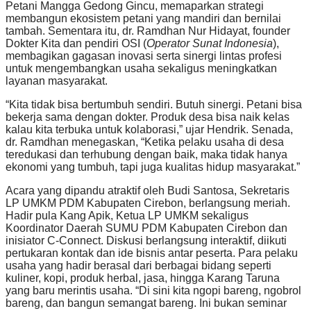
Petani Mangga Gedong Gincu, memaparkan strategi
membangun ekosistem petani yang mandiri dan bernilai
tambah. Sementara itu, dr. Ramdhan Nur Hidayat, founder
Dokter Kita dan pendiri OSI (
Operator Sunat Indonesia
),
membagikan gagasan inovasi serta sinergi lintas profesi
untuk mengembangkan usaha sekaligus meningkatkan
layanan masyarakat.
“Kita tidak bisa bertumbuh sendiri. Butuh sinergi. Petani bisa
bekerja sama dengan dokter. Produk desa bisa naik kelas
kalau kita terbuka untuk kolaborasi,” ujar Hendrik. Senada,
dr. Ramdhan menegaskan, “Ketika pelaku usaha di desa
teredukasi dan terhubung dengan baik, maka tidak hanya
ekonomi yang tumbuh, tapi juga kualitas hidup masyarakat.”
Acara yang dipandu atraktif oleh Budi Santosa, Sekretaris
LP UMKM PDM Kabupaten Cirebon, berlangsung meriah.
Hadir pula Kang Apik, Ketua LP UMKM sekaligus
Koordinator Daerah SUMU PDM Kabupaten Cirebon dan
inisiator C-Connect. Diskusi berlangsung interaktif, diikuti
pertukaran kontak dan ide bisnis antar peserta. Para pelaku
usaha yang hadir berasal dari berbagai bidang seperti
kuliner, kopi, produk herbal, jasa, hingga Karang Taruna
yang baru merintis usaha. “Di sini kita ngopi bareng, ngobrol
bareng, dan bangun semangat bareng. Ini bukan seminar