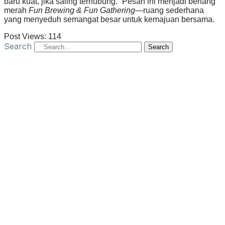
baru kuat, jika saling terhubung.” Pesan ini menjadi benang
merah
Fun Brewing & Fun Gathering
—ruang sederhana
yang menyeduh semangat besar untuk kemajuan bersama.
Post Views:
114
Search
Search