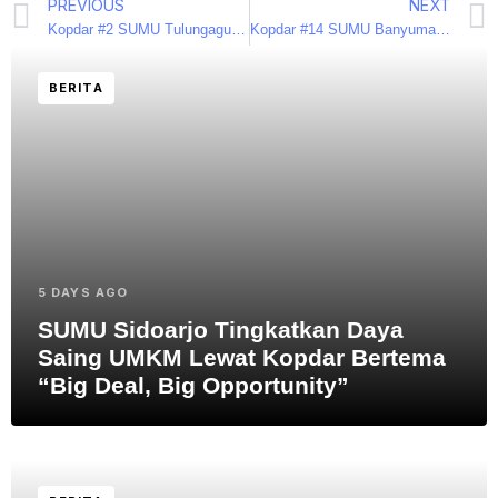
PREVIOUS
NEXT
Kopdar #2 SUMU Tulungagung Hadirkan Seminar Proposal Bisnis dan Literasi Keuangan
Kopdar #14 SUMU Banyumas Nyalakan Semangat Wirausaha di Tengah Ekonomi Melemah
BERITA
5 DAYS AGO
SUMU Sidoarjo Tingkatkan Daya
Saing UMKM Lewat Kopdar Bertema
“Big Deal, Big Opportunity”