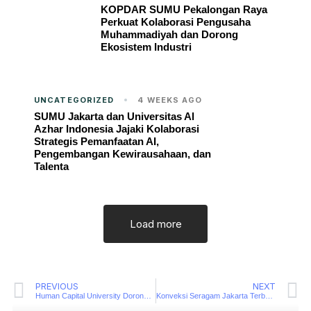
KOPDAR SUMU Pekalongan Raya
Perkuat Kolaborasi Pengusaha
Muhammadiyah dan Dorong
Ekosistem Industri
UNCATEGORIZED
4 WEEKS AGO
SUMU Jakarta dan Universitas Al
Azhar Indonesia Jajaki Kolaborasi
Strategis Pemanfaatan AI,
Pengembangan Kewirausahaan, dan
Talenta
Load more
PREVIOUS
NEXT
Human Capital University Dorong Peningkatan Kompetensi Kerja melalui Pelatihan & Sertifikasi BNSP
Konveksi Seragam Jakarta Terbaik dan Terpercaya – ASR Konveksi Jakarta