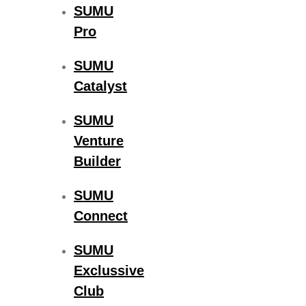
SUMU
Pro
SUMU
Catalyst
SUMU
Venture
Builder
SUMU
Connect
SUMU
Exclussive
Club