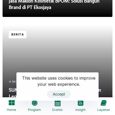
Jasa Maklon Kosmetik BPOM: Solusi Bangun
Brand di PT Ekosjaya
BERITA
This website uses cookies to improve
4 MONTHS AGO
your web experience.
SUMU Gandeng URUZIN, Dorong Kesadaran
Accept
Legalitas sebagai Fondasi Pengembangan
Bisnis
Home
Program
Events
Insight
Layanan