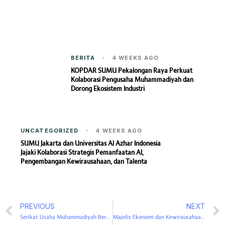
BERITA
4 WEEKS AGO
KOPDAR SUMU Pekalongan Raya Perkuat
Kolaborasi Pengusaha Muhammadiyah dan
Dorong Ekosistem Industri
UNCATEGORIZED
4 WEEKS AGO
SUMU Jakarta dan Universitas Al Azhar Indonesia
Jajaki Kolaborasi Strategis Pemanfaatan AI,
Pengembangan Kewirausahaan, dan Talenta
PREVIOUS
NEXT
Serikat Usaha Muhammadiyah Berkolaborasi dengan Tetuku Selenggarakan Webinar “Optimasi Omset Toko/Minimarket melalui Layanan Pesan Antar”
Majelis Ekonomi dan Kewirausahaan PDM Solo Gandeng SUMU Gelar Pelatihan Digital Marketing