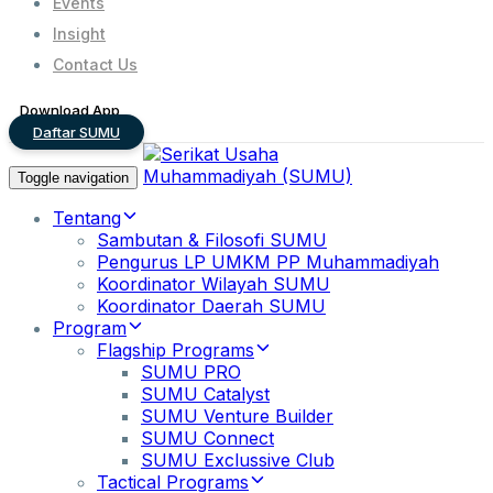
Events
Insight
Contact Us
Download App
Daftar SUMU
Toggle navigation
Tentang
Sambutan & Filosofi SUMU
Pengurus LP UMKM PP Muhammadiyah
Koordinator Wilayah SUMU
Koordinator Daerah SUMU
Program
Flagship Programs
SUMU PRO
SUMU Catalyst
SUMU Venture Builder
SUMU Connect
SUMU Exclussive Club
Tactical Programs