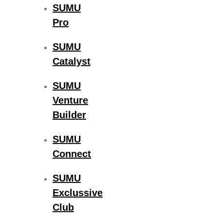
SUMU
Pro
SUMU
Catalyst
SUMU
Venture
Builder
SUMU
Connect
SUMU
Exclussive
Club