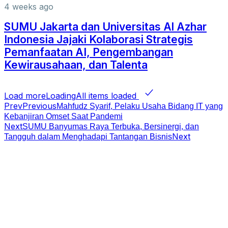
4 weeks ago
SUMU Jakarta dan Universitas Al Azhar
Indonesia Jajaki Kolaborasi Strategis
Pemanfaatan AI, Pengembangan
Kewirausahaan, dan Talenta
Load more
Loading
All items loaded
Prev
Previous
Mahfudz Syarif, Pelaku Usaha Bidang IT yang
Kebanjiran Omset Saat Pandemi
Next
SUMU Banyumas Raya Terbuka, Bersinergi, dan
Next
Tangguh dalam Menghadapi Tantangan Bisnis