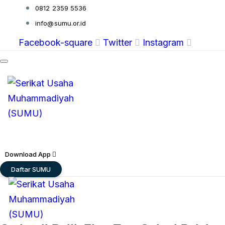
Skip
Skip
0812 2359 5536
links
to
info@sumu.or.id
primary
Facebook-square
Twitter
Instagram
navigation
Skip
to
content
Download App
Daftar SUMU
Toggle
navigation