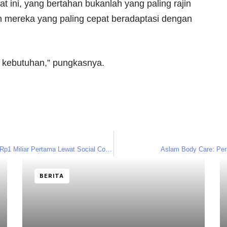
t ini, yang bertahan bukanlah yang paling rajin
n mereka yang paling cepat beradaptasi dengan
pi kebutuhan,” pungkasnya.
Ilham Taufiq Dorong Pengusaha Muhammadiyah Raih Rp1 Miliar Pertama Lewat Social Commerce
Aslam Body Care: Per
BERITA