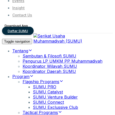
Events
Insight
Contact Us
Download App
Daftar SUMU
Toggle navigation
Tentang
Sambutan & Filosofi SUMU
Pengurus LP UMKM PP Muhammadiyah
Koordinator Wilayah SUMU
Koordinator Daerah SUMU
Program
Flagship Programs
SUMU PRO
SUMU Catalyst
SUMU Venture Builder
SUMU Connect
SUMU Exclussive Club
Tactical Programs