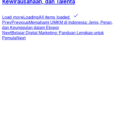
Kewirausahaan, dan Talenta
Load more
Loading
All items loaded
Prev
Previous
Memahami UMKM di Indonesia: Jenis, Peran,
dan Keunggulan dalam Ekspor
Next
Belajar Digital Marketing: Panduan Lengkap untuk
Next
Pemula