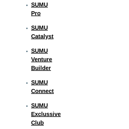
SUMU
Pro
SUMU
Catalyst
SUMU
Venture
Builder
SUMU
Connect
SUMU
Exclussive
Club