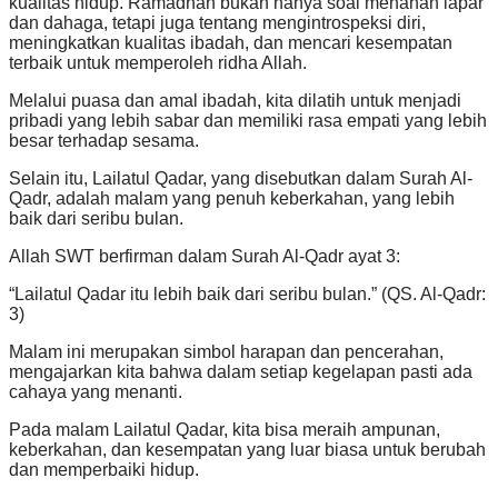
kualitas hidup. Ramadhan bukan hanya soal menahan lapar
dan dahaga, tetapi juga tentang mengintrospeksi diri,
meningkatkan kualitas ibadah, dan mencari kesempatan
terbaik untuk memperoleh ridha Allah.
Melalui puasa dan amal ibadah, kita dilatih untuk menjadi
pribadi yang lebih sabar dan memiliki rasa empati yang lebih
besar terhadap sesama.
Selain itu, Lailatul Qadar, yang disebutkan dalam Surah Al-
Qadr, adalah malam yang penuh keberkahan, yang lebih
baik dari seribu bulan.
Allah SWT berfirman dalam Surah Al-Qadr ayat 3:
“Lailatul Qadar itu lebih baik dari seribu bulan.” (QS. Al-Qadr:
3)
Malam ini merupakan simbol harapan dan pencerahan,
mengajarkan kita bahwa dalam setiap kegelapan pasti ada
cahaya yang menanti.
Pada malam Lailatul Qadar, kita bisa meraih ampunan,
keberkahan, dan kesempatan yang luar biasa untuk berubah
dan memperbaiki hidup.