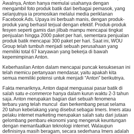
Awalnya, Anton hanya memulai usahanya dengan
mengambil foto produk batik dari berbagai pemasok, yang
selanjutnya ia promosikan melalui media periklanan
Facebook Ads. Upaya ini berbuah manis, dengan produk-
produk yang berhasil terjual dengan efektif. Produk-produk
fesyen seperti gamis dan jilbab mampu mencapai tingkat
penjualan hingga 2000 paket per hari, sementara penjualan
produk batik mencapai 300 paket per hari. Saat ini, WOU
Group telah tumbuh menjadi sebuah perusahaan yang
memiliki total 67 karyawan yang bekerja di bawah
kepemimpinan Anton.
Keberhasilan Anton dalam mencapai puncak kesuksesan ini
telah memicu pertanyaan mendasar, yaitu apakah kita
semua memiliki potensi untuk menjadi “Anton” berikutnya.
Fakta menariknya, Anton dapat menguasai pasar batik di
salah satu
e-commerce
hanya dalam kurun waktu 2-3 tahun
saja. Anton merupakan bagian dari sebuah fenomena
terbaru yang telah muncul dan berkembang pesat selama
20 tahun kebelakang yang disebut sebagai Imers. Imers atau
pelaku internet marketing merupakan salah satu dari jutaan
gelombang pembaru ekonomi yang mengeruk keuntungan
dengan memanfaatkan teknologi internet. Walaupun
definisinya masih beragam, secara sederhana Imers adalah