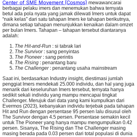
Center of SME Movement (Cosmos)
mewawancarai
berbagai pelaku imers dan menemukan bahwa ternyata
betul ada pola nyata yang jamak dilewati Imers untuk dapat
“naik kelas” dari satu tahapan Imers ke tahapan berikutnya,
dimana setiap tahapan menunjukkan kenaikan dalam omzet
per bulan Imers. Tahapan – tahapan tersebut diantaranya
adalah:
The
Hit-and-Run
: si tabrak lari
The
Survivor
: sang penyintas
The
Pioneer
: sang perintis
The Rising
: penantang baru
The Challenger
: penantang usaha mainstream
Saat ini, berdasarkan Industry insight, diestimasi jumlah
penggiat Imers mendekati 25.000 individu, dan hal yang juga
menarik dari keseluruhan Imers tersebut, ternyata hanya
sedikit sekali individu yang mampu mencapai tingkat
Challenger. Merujuk dari data yang kami kumpulkan dari
Evermos (2023), kebanyakan individu terjebak pada tahapan
Hit and Run dengan persentase 95 persen lalu disusul oleh
The Survivor dengan 4.5 persen. Persentase semakin kecil
untuk The Pioneer yang hanya mampu mengumpulkan 0.42
persen. Sisanya, The Rising dan The Challenger masing
masing berada pada 0.03 persen dari total populasi di dunia