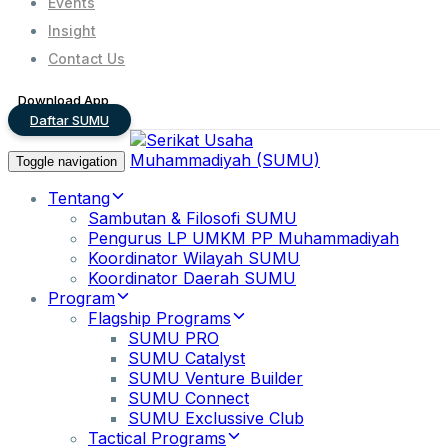
Events
Insight
Contact Us
Download App
Daftar SUMU
Toggle navigation
Tentang
Sambutan & Filosofi SUMU
Pengurus LP UMKM PP Muhammadiyah
Koordinator Wilayah SUMU
Koordinator Daerah SUMU
Program
Flagship Programs
SUMU PRO
SUMU Catalyst
SUMU Venture Builder
SUMU Connect
SUMU Exclussive Club
Tactical Programs