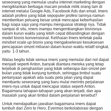
seseorang yang memulai usaha internet marketing dengan
mengiklankan berbagai macam produk milik orang lain di
internet melalui Google Ads, Facebook Ads dan email. Imers
adalah profesi yang tidak sepopuler profesi lainnya namun
memberikan peluang besar untuk mencapai keberhasilan
bagi siapa saja yang mampu menguasai strategi nya. Tidak
sampai di situ, imers mampu mengembangkan bisnisnya
dalam kurun waktu yang lebih cepat dibandingkan dengan
model bisnis konvensional. Kelihaian Imers terletak pada
mindset scale up
bisnis yang mengakselerasi kesuksesan
pencapaian omzet miliaran dalam kurun waktu relatif singkat,
yaitu 1-3 tahun.
Walau begitu tidak semua imers yang memulai dari nol dapat
menjadi seperti Anton, banyak diantara mereka yang tetap
terjebak di penghasilan yang tidak seberapa dan omzet per
bulan yang tidak kunjung tumbuh, sehingga timbul suatu
pertanyaan apakah ada suatu peta jalan yang dapat
membantu seseorang yang baru mulai merintis perjalanan
imers-nya untuk dapat mencapai status seperti Anton.
Bagaimana tahapan-tahapan yang akan terjadi, dan apa
masalah yang akan timbul dalam perjalanan tersebut?
Untuk mendapatkan jawaban bagaimana imers dapat
tumbuh dari
Zero
to
Hero
, Evermos berkolaborasi dengan