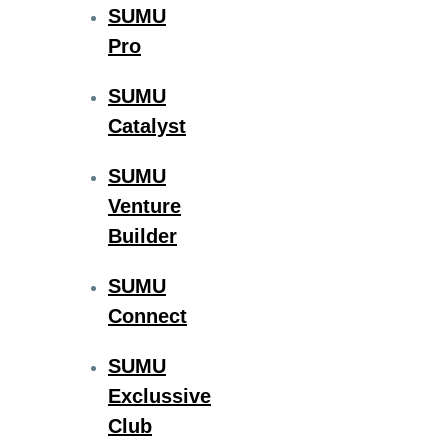
SUMU
Pro
SUMU
Catalyst
SUMU
Venture
Builder
SUMU
Connect
SUMU
Exclussive
Club