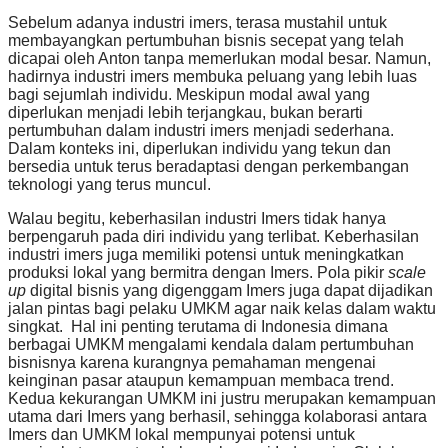
Sebelum adanya industri imers, terasa mustahil untuk
membayangkan pertumbuhan bisnis secepat yang telah
dicapai oleh Anton tanpa memerlukan modal besar. Namun,
hadirnya industri imers membuka peluang yang lebih luas
bagi sejumlah individu. Meskipun modal awal yang
diperlukan menjadi lebih terjangkau, bukan berarti
pertumbuhan dalam industri imers menjadi sederhana.
Dalam konteks ini, diperlukan individu yang tekun dan
bersedia untuk terus beradaptasi dengan perkembangan
teknologi yang terus muncul.
Walau begitu, keberhasilan industri Imers tidak hanya
berpengaruh pada diri individu yang terlibat. Keberhasilan
industri imers juga memiliki potensi untuk meningkatkan
produksi lokal yang bermitra dengan Imers. Pola pikir
scale
up
digital bisnis yang digenggam Imers juga dapat dijadikan
jalan pintas bagi pelaku UMKM agar naik kelas dalam waktu
singkat. Hal ini penting terutama di Indonesia dimana
berbagai UMKM mengalami kendala dalam pertumbuhan
bisnisnya karena kurangnya pemahaman mengenai
keinginan pasar ataupun kemampuan membaca trend.
Kedua kekurangan UMKM ini justru merupakan kemampuan
utama dari Imers yang berhasil, sehingga kolaborasi antara
Imers dan UMKM lokal mempunyai potensi untuk