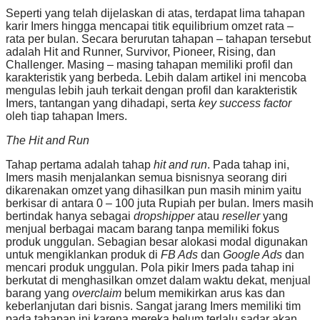
Seperti yang telah dijelaskan di atas, terdapat lima tahapan
karir Imers hingga mencapai titik equilibrium omzet rata –
rata per bulan. Secara berurutan tahapan – tahapan tersebut
adalah Hit and Runner, Survivor, Pioneer, Rising, dan
Challenger. Masing – masing tahapan memiliki profil dan
karakteristik yang berbeda. Lebih dalam artikel ini mencoba
mengulas lebih jauh terkait dengan profil dan karakteristik
Imers, tantangan yang dihadapi, serta
key success factor
oleh tiap tahapan Imers.
The Hit and Run
Tahap pertama adalah tahap
hit and run
. Pada tahap ini,
Imers masih menjalankan semua bisnisnya seorang diri
dikarenakan omzet yang dihasilkan pun masih minim yaitu
berkisar di antara 0 – 100 juta Rupiah per bulan. Imers masih
bertindak hanya sebagai
dropshipper
atau
reseller
yang
menjual berbagai macam barang tanpa memiliki fokus
produk unggulan. Sebagian besar alokasi modal digunakan
untuk mengiklankan produk di
FB Ads
dan
Google Ads
dan
mencari produk unggulan. Pola pikir Imers pada tahap ini
berkutat di menghasilkan omzet dalam waktu dekat, menjual
barang yang
overclaim
belum memikirkan arus kas dan
keberlanjutan dari bisnis. Sangat jarang Imers memiliki tim
pada tahapan ini karena mereka belum terlalu sadar akan