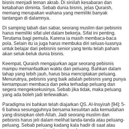
bisnis menjadi teman akrab. Di sinilah kesabaran dan
ketabahan diminta. Sebab dunia bisnis, jelas Quraish,
memang merupakan wahana yang memiliki banyak
tantangan di dalamnya.
Di samping tabah dan sabar, seorang muslim dan pebisnis
harus memiliki sifat ulet dalam bekerja. Sifat ini penting.
Terutama bagi pemula. Karena ia masih membaca-baca
pola. Selain itu ia juga harus membuka diri seluas-luasnya
untuk belajar dari pebisnis senior yang tentu telah paham
akan seluk-beluk dunia bisnis.
Keempat, Quraish mengajurkan agar seorang pebisnis
mampu memanfaatkan waktu dan peluang. Bahkan dalam
tahap yang lebih jauh, harus bisa menciptakan peluang.
Menurutnya, pebisnis yang baik adalah pebisnis yang punya
kemampuan membaca dan peka terhadap peluang dan
segera mengeksekusinya. Sebab jika tidak, maka peluang
yang ada boleh jadi terlewatkan.
Paradigma ini bahkan telah diajarkan QS. Al-Insyirah [94]: 5-
6 bahwa sesungguhnya bersama kesulitan ada kemudahan
yang disisipkan oleh Allah. Jadi seorang muslim dan
pebisnis harus jeli dalam melihat tanda-tanda atau peluang-
peluang. Sebab peluang kadang kala hadir di saat atau