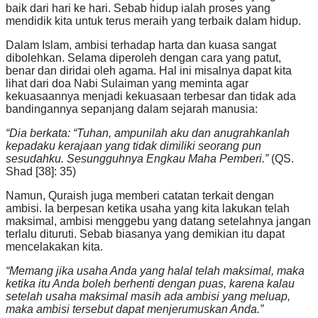
baik dari hari ke hari. Sebab hidup ialah proses yang
mendidik kita untuk terus meraih yang terbaik dalam hidup.
Dalam Islam, ambisi terhadap harta dan kuasa sangat
dibolehkan. Selama diperoleh dengan cara yang patut,
benar dan diridai oleh agama. Hal ini misalnya dapat kita
lihat dari doa Nabi Sulaiman yang meminta agar
kekuasaannya menjadi kekuasaan terbesar dan tidak ada
bandingannya sepanjang dalam sejarah manusia:
“Dia berkata: “Tuhan, ampunilah aku dan anugrahkanlah
kepadaku kerajaan yang tidak dimiliki seorang pun
sesudahku. Sesungguhnya Engkau Maha Pemberi.”
(QS.
Shad [38]: 35)
Namun, Quraish juga memberi catatan terkait dengan
ambisi. Ia berpesan ketika usaha yang kita lakukan telah
maksimal, ambisi menggebu yang datang setelahnya jangan
terlalu dituruti. Sebab biasanya yang demikian itu dapat
mencelakakan kita.
“Memang jika usaha Anda yang halal telah maksimal, maka
ketika itu Anda boleh berhenti dengan puas, karena kalau
setelah usaha maksimal masih ada ambisi yang meluap,
maka ambisi tersebut dapat menjerumuskan Anda.”