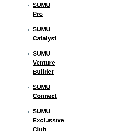
SUMU
Pro
SUMU
Catalyst
SUMU
Venture
Builder
SUMU
Connect
SUMU
Exclussive
Club