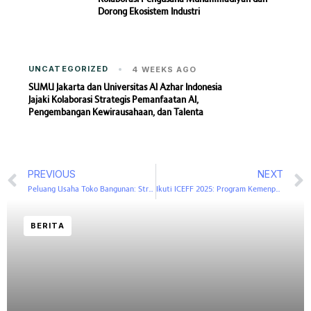
Dorong Ekosistem Industri
UNCATEGORIZED
4 WEEKS AGO
SUMU Jakarta dan Universitas Al Azhar Indonesia
Jajaki Kolaborasi Strategis Pemanfaatan AI,
Pengembangan Kewirausahaan, dan Talenta
PREVIOUS
NEXT
Peluang Usaha Toko Bangunan: Strategi, Modal Awal, dan Tips Agar Cepat Balik Modal
Ikuti ICEFF 2025: Program Kemenparekraf untuk Mengembangkan Ekonomi Kreatif Berbasis Syariah
BERITA