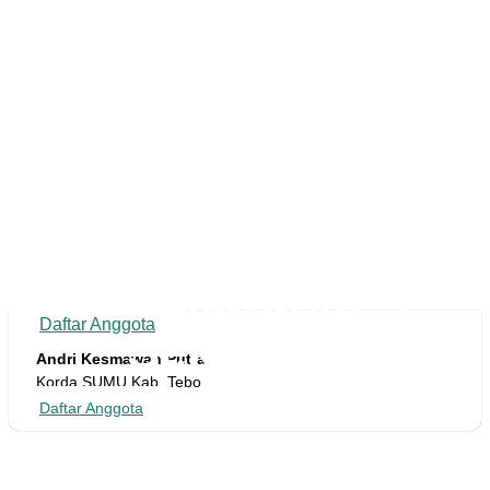
Ga Perlu Ragu!
Ga Perlu Ragu!
Yuk, Gabung
Yuk, Gabung
Sekarang!
Daftar Anggota
Sekarang!
Andri Kesmawan Putra
Korda SUMU Kab. Tebo
Daftar Anggota