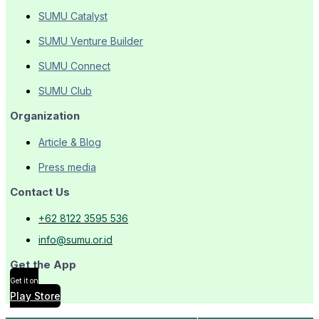
SUMU Catalyst
SUMU Venture Builder
SUMU Connect
SUMU Club
Organization
Article & Blog
Press media
Contact Us
+62 8122 3595 536
info@sumu.or.id
Get the App
Get it on
Play Store