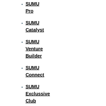
SUMU
Pro
SUMU
Catalyst
SUMU
Venture
Builder
SUMU
Connect
SUMU
Exclussive
Club