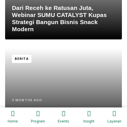
Dari Receh ke Ratusan Juta,
Webinar SUMU CATALYST Kupas
Strategi Bangun Bisnis Snack
Modern
BERITA
3 MONTHS AGO
SUMU Tulungagung Gelar “Sinau
Bareng Affiliate”, Bekali Pelaku
Home
Program
Events
Insight
Layanan
Usaha Kuasai Peluang Bisnis