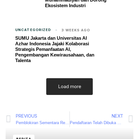
Ekosistem Industri
UNCATEGORIZED
3 WEEKS AGO
SUMU Jakarta dan Universitas Al
Azhar Indonesia Jajaki Kolaborasi
Strategis Pemanfaatan AI,
Pengembangan Kewirausahaan, dan
Talenta
Load more
PREVIOUS
NEXT
Pemblokiran Sementara Rekening Dormant oleh PPATK, Berikut Cara Memulihkannya
Pendaftaran Telah Dibuka untuk Indonesia International Sustainability Forum (ISF) 2025!