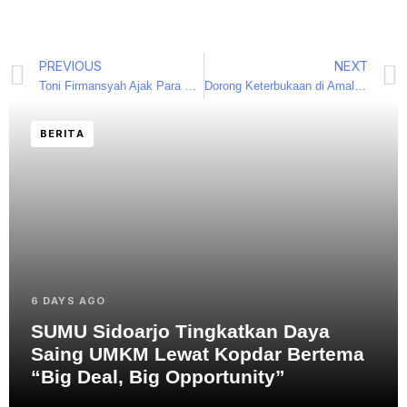
PREVIOUS
NEXT
Toni Firmansyah Ajak Para Pengusaha Berkolaborasi di Serikat Usaha Muhammadiyah
Dorong Keterbukaan di Amal Usaha Muhammadiyah, Ketum PP Pemuda Muhammadiyah Sarankan Bentuk LKPP
BERITA
6 DAYS AGO
SUMU Sidoarjo Tingkatkan Daya
Saing UMKM Lewat Kopdar Bertema
“Big Deal, Big Opportunity”