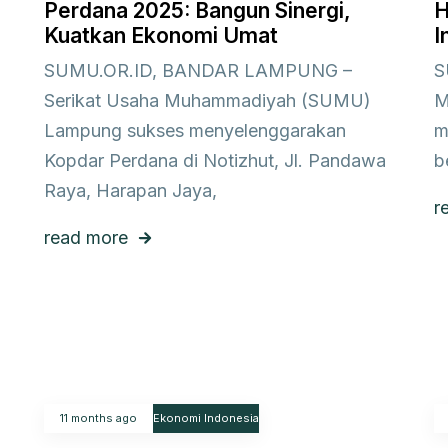
Perdana 2025: Bangun Sinergi,
H
Kuatkan Ekonomi Umat
I
SUMU.OR.ID, BANDAR LAMPUNG –
S
Serikat Usaha Muhammadiyah (SUMU)
M
Lampung sukses menyelenggarakan
m
Kopdar Perdana di Notizhut, Jl. Pandawa
b
Raya, Harapan Jaya,
r
read more
11 months ago
Ekonomi Indonesia