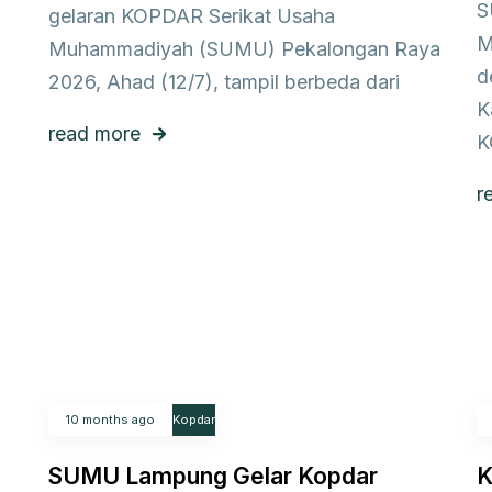
S
gelaran KOPDAR Serikat Usaha
M
Muhammadiyah (SUMU) Pekalongan Raya
d
2026, Ahad (12/7), tampil berbeda dari
K
read more
K
r
10 months ago
Kopdar
SUMU Lampung Gelar Kopdar
K