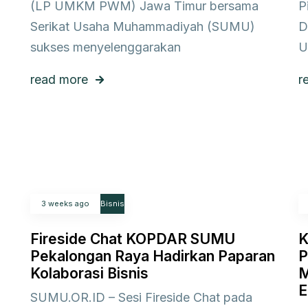
(LP UMKM PWM) Jawa Timur bersama
P
Serikat Usaha Muhammadiyah (SUMU)
D
sukses menyelenggarakan
U
read more
r
3 weeks ago
Bisnis
Fireside Chat KOPDAR SUMU
K
Pekalongan Raya Hadirkan Paparan
P
Kolaborasi Bisnis
M
E
SUMU.OR.ID – Sesi Fireside Chat pada