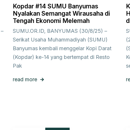
Kopdar #14 SUMU Banyumas
K
Nyalakan Semangat Wirausaha di
H
Tengah Ekonomi Melemah
d
 –
SUMU.OR.ID, BANYUMAS (30/8/25) –
S
Serikat Usaha Muhammadiyah (SUMU)
(
Banyumas kembali menggelar Kopi Darat
(
(Kopdar) ke-14 yang bertempat di Resto
K
Pak
s
read more
r