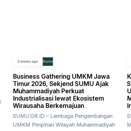
3 weeks ago
Bisnis
Business Gathering UMKM Jawa
K
Timur 2026, Sekjend SUMU Ajak
S
Muhammadiyah Perkuat
U
Industrialisasi lewat Ekosistem
M
k
Wirausaha Berkemajuan
I
SUMU.OR.ID – Lembaga Pengembangan
S
UMKM Pimpinan Wilayah Muhammadiyah
M