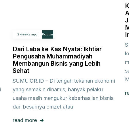
K
A
J
M
I
2 weeks ago
Kopdar
S
Dari Laba ke Kas Nyata: Ikhtiar
k
Pengusaha Muhammadiyah
m
Membangun Bisnis yang Lebih
Sehat
s
M
SUMU.OR.ID – Di tengah tekanan ekonomi
i
yang semakin dinamis, banyak pelaku
r
usaha masih mengukur keberhasilan bisnis
dari besarnya omzet atau
read more