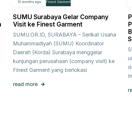
12 months ago
Finest Garment
SUMU Surabaya Gelar Company
P
n
Visit ke Finest Garment
P
B
SUMU.OR.ID, SURABAYA – Serikat Usaha
S
Muhammadiyah (SUMU) Koordinator
S
Daerah (Korda) Surabaya menggelar
u
kunjungan perusahaan (company visit) ke
d
Finest Garment yang berlokasi
I
read more
r