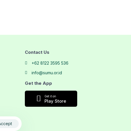
Contact Us
+62 8122 3595 536
info@sumu.or.id
Get the App
Get it on
Play Store
Accept