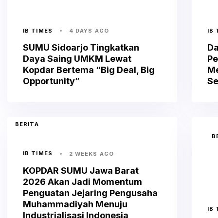
IB TIMES
IB
4 DAYS AGO
SUMU Sidoarjo Tingkatkan
Da
Daya Saing UMKM Lewat
P
Kopdar Bertema “Big Deal, Big
Me
Opportunity”
Se
BERITA
B
IB TIMES
2 WEEKS AGO
KOPDAR SUMU Jawa Barat
2026 Akan Jadi Momentum
Penguatan Jejaring Pengusaha
Muhammadiyah Menuju
IB
Industrialisasi Indonesia