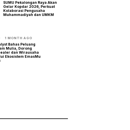
SUMU Pekalongan Raya Akan
Gelar Kopdar 2026, Perkuat
Kolaborasi Pengusaha
Muhammadiyah dan UMKM
1 MONTH AGO
lyst Bahas Peluang
gam Mulia, Dorong
Dealer dan Wirausaha
lui Ekosistem EmasMu
u