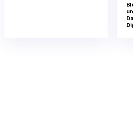
Bl
un
Da
Di