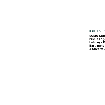
BERITA
SUMU Cata
Bisnis Lo
Lahirnya 
Baru mela
& SilverM