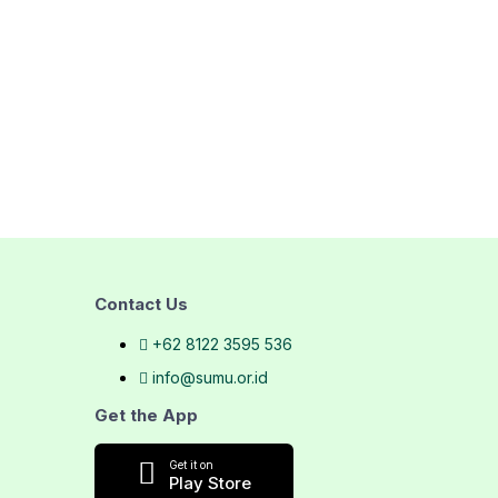
Contact Us
+62 8122 3595 536
info@sumu.or.id
Get the App
Get it on
Play Store