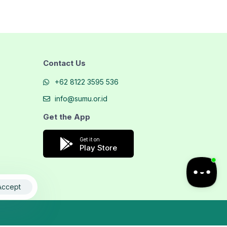
Contact Us
+62 8122 3595 536
info@sumu.or.id
Get the App
Get it on
Play Store
Accept