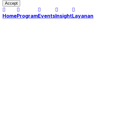
Accept
Home
Program
Events
Insight
Layanan