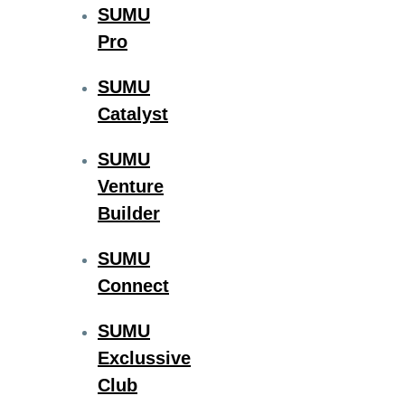
SUMU
Pro
SUMU
Catalyst
SUMU
Venture
Builder
SUMU
Connect
SUMU
Exclussive
Club