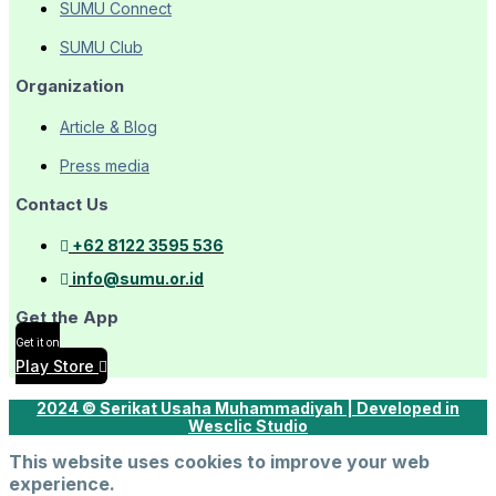
SUMU Connect
SUMU Club
Organization
Article & Blog
Press media
Contact Us
+62 8122 3595 536
info@sumu.or.id
Get the App
Get it on
Play Store
2024 © Serikat Usaha Muhammadiyah | Developed in
Wesclic Studio
This website uses cookies to improve your web
experience.