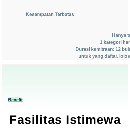
Kesempatan Terbatas
Hanya te
1 kategori ha
Durasi kemitraan: 12 bu
untuk yang daftar, lolo
Benefit
Fasilitas Istimewa