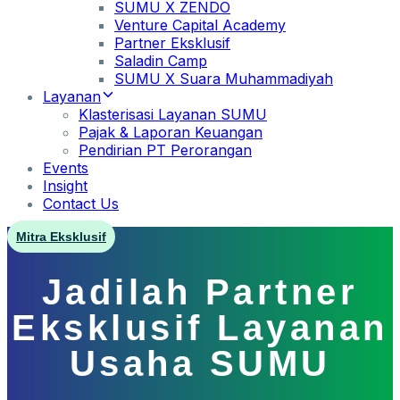
SUMU X ZENDO
Venture Capital Academy
Partner Eksklusif
Saladin Camp
SUMU X Suara Muhammadiyah
Layanan
Klasterisasi Layanan SUMU
Pajak & Laporan Keuangan
Pendirian PT Perorangan
Events
Insight
Contact Us
Mitra Eksklusif
Jadilah Partner
Eksklusif Layanan
Usaha SUMU