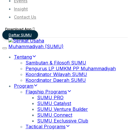
Events
Insight
Contact Us
Download App
Daftar SUMU
Toggle
navigation
Tentang
Sambutan & Filosofi SUMU
Pengurus LP UMKM PP Muhammadiyah
Koordinator Wilayah SUMU
Koordinator Daerah SUMU
Program
Flagship Programs
SUMU PRO
SUMU Catalyst
SUMU Venture Builder
SUMU Connect
SUMU Exclussive Club
Tactical Programs