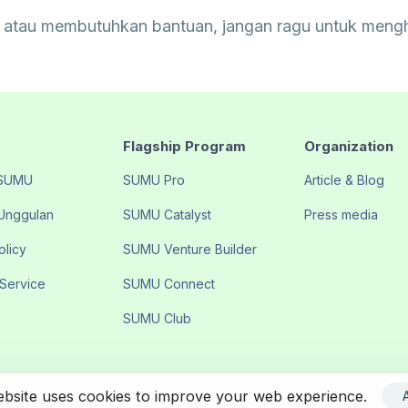
jut atau membutuhkan bantuan, jangan ragu untuk meng
Flagship Program
Organization
 SUMU
SUMU Pro
Article & Blog
Unggulan
SUMU Catalyst
Press media
olicy
SUMU Venture Builder
 Service
SUMU Connect
SUMU Club
ebsite uses cookies to improve your web experience.