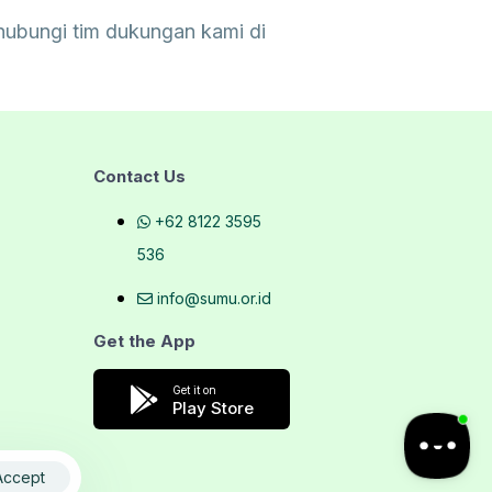
hubungi tim dukungan kami di
Contact Us
+62 8122 3595
536
info@sumu.or.id
Get the App
Get it on
Play Store
Accept