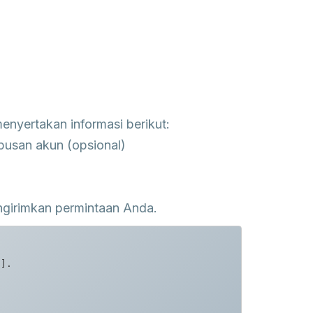
enyertakan informasi berikut:
usan akun (opsional)
engirimkan permintaan Anda.
].  
