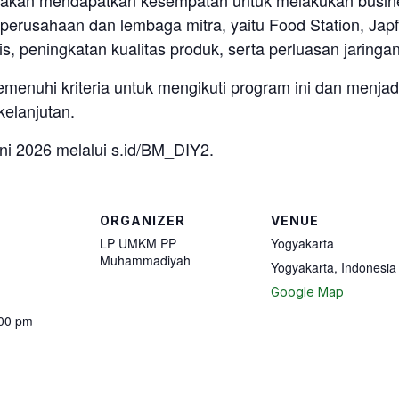
 akan mendapatkan kesempatan untuk melakukan busine
perusahaan dan lembaga mitra, yaitu Food Station, Jap
, peningkatan kualitas produk, serta perluasan jaring
hi kriteria untuk mengikuti program ini dan menjadi
elanjutan.
ni 2026 melalui s.id/BM_DIY2.
ORGANIZER
VENUE
LP UMKM PP
Yogyakarta
Muhammadiyah
Yogyakarta
,
Indonesia
Google Map
:00 pm