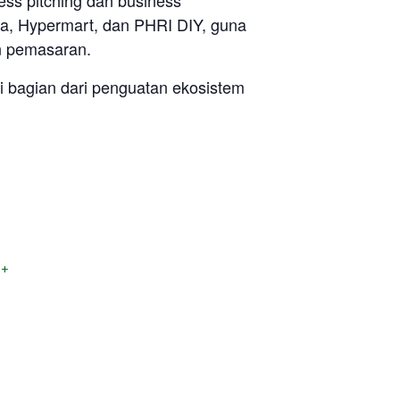
ss pitching dan business
fa, Hypermart, dan PHRI DIY, guna
an pemasaran.
 bagian dari penguatan ekosistem
+