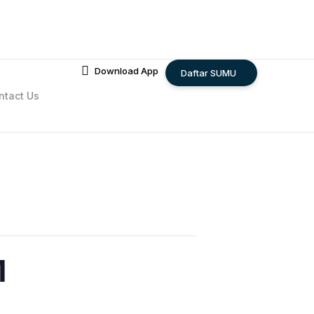
Download App
Daftar SUMU
ntact Us
M