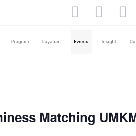
Program
Layanan
Events
Insight
Co
niness Matching UMK