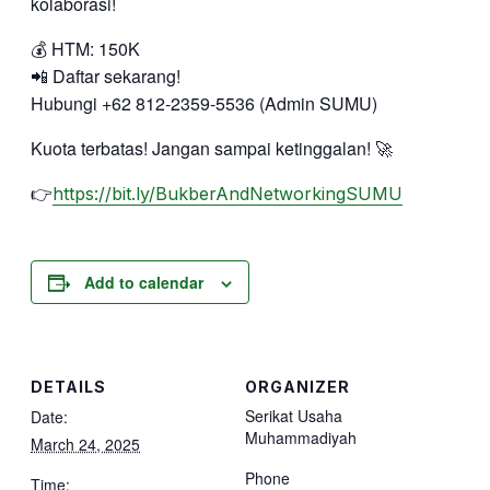
kolaborasi!
💰 HTM: 150K
📲 Daftar sekarang!
Hubungi +62 812-2359-5536 (Admin SUMU)
Kuota terbatas! Jangan sampai ketinggalan! 🚀
👉
https://bit.ly/BukberAndNetworkingSUMU
Add to calendar
DETAILS
ORGANIZER
Serikat Usaha
Date:
Muhammadiyah
March 24, 2025
Phone
Time: