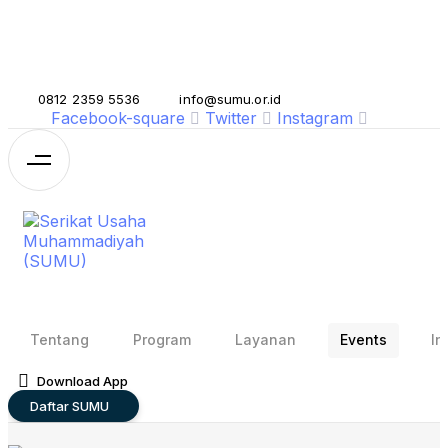
Skip links
Skip to primary navigation
Skip to content
0812 2359 5536
info@sumu.or.id
Facebook-square
Twitter
Instagram
Tentang
Program
Layanan
Events
In
Download App
Daftar SUMU