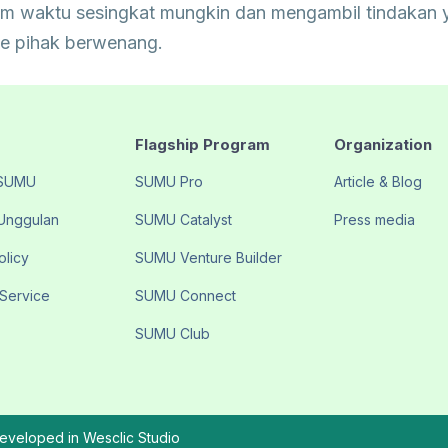
am waktu sesingkat mungkin dan mengambil tindakan 
ke pihak berwenang.
Flagship Program
Organization
 SUMU
SUMU Pro
Article & Blog
Unggulan
SUMU Catalyst
Press media
olicy
SUMU Venture Builder
 Service
SUMU Connect
SUMU Club
veloped in Wesclic Studio