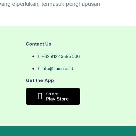
yang diperlukan, termasuk penghapusan
Contact Us
+62 8122 3595 536
info@sumu.or.id
Get the App
Get it on
Play Store